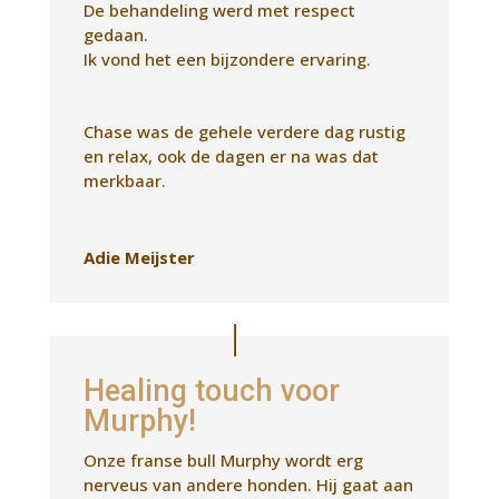
Adie Meijster
Healing touch voor
Murphy!
Onze franse bull Murphy wordt erg
nerveus van andere honden. Hij gaat aan
de lijn trekken en gaat blaffen.
Na de behandeling van Luceline gaat het
beter met hem. Hij is nog steeds alert als
er andere honden langs lopen. En bij
sommige honden gaat hij weer tekeer.
Maar ik krijg nu wel sneller contact met
hem zodat ik hem sneller af
kan leiden.
Bij de cursus liep hij in een rechte lijn