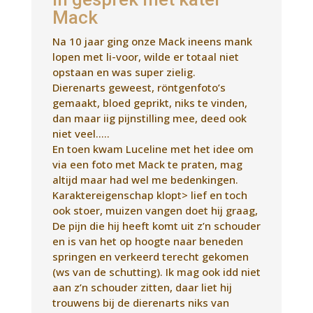
En toen kwam Luceline met het idee om
via een foto met Mack te praten, mag
altijd maar had wel me bedenkingen.
Karaktereigenschap klopt> lief en toch
ook stoer, muizen vangen doet hij graag,
De pijn die hij heeft komt uit z’n schouder
en is van het op hoogte naar beneden
springen en verkeerd terecht gekomen
(ws van de schutting). Ik mag ook idd niet
aan z’n schouder zitten, daar liet hij
trouwens bij de dierenarts niks van
merken, (komt het stoere naar boven).
Hij loopt nu weer goed, springt weer en
gaat weer achter de muizen aan.
Hij heeft tegen Luceline gezegd dat hij
hier een leuk leven heeft met de andere
4 katten. De knuffel na het gesprek heb
ik gehad van Mack. Het was een leuke en
interessante ervaring.