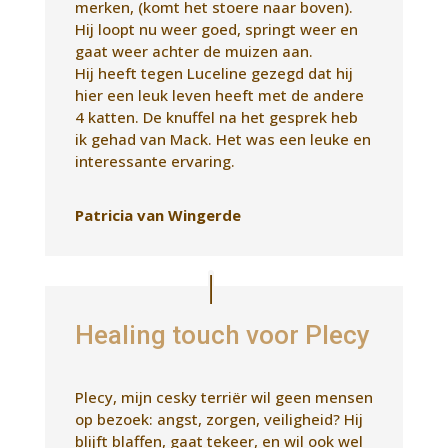
Patricia van Wingerde
Healing touch voor Plecy
Plecy, mijn cesky terriër wil geen mensen
op bezoek: angst, zorgen, veiligheid? Hij
blijft blaffen, gaat tekeer, en wil ook wel
aanvallen.
De healing touch behandeling van
Luceline heeft een positieve uitwerking
op hem. Het volgende bezoek verliep
veel rustiger. Minder geblaf, korter en hij
stopte , was duidelijk minder gestressed
, ging zelfs rustig in zijn bench liggen.