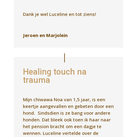
Healing touch na
trauma
Mijn chiwawa Noa van 1,5 jaar, is een
keertje aangevallen en gebeten door een
hond. Sindsdien is ze bang voor andere
honden. Dat bleek ook toen ik haar naar
het pension bracht om een dagje te
wennen. Luceline vertelde over de
mogelijkheden van een healing sessie. Ik
heb het met beide handen aangepakt.
Toen ze bij ons thuis kwam, werd Noa al
rustiger, ze ging in de vensterbank
liggen, wat ze normaal nooit doet. Je zag
wat gebeuren, maar Ik kon er niet
precies mijn vinger opleggen.