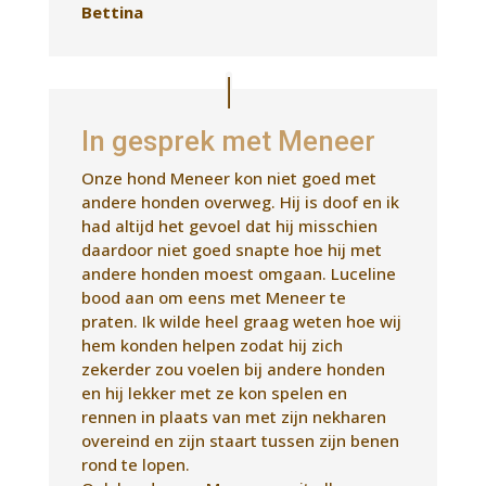
had altijd het gevoel dat hij misschien
daardoor niet goed snapte hoe hij met
andere honden moest omgaan. Luceline
bood aan om eens met Meneer te
praten. Ik wilde heel graag weten hoe wij
hem konden helpen zodat hij zich
zekerder zou voelen bij andere honden
en hij lekker met ze kon spelen en
rennen in plaats van met zijn nekharen
overeind en zijn staart tussen zijn benen
rond te lopen.
Ook konden we Meneer nooit alleen
laten. Zelfs als we thuis alleen maar in
een andere kamer waren, was hij al in
paniek omdat hij ons niet zag.
Luceline heeft het hele gesprek voor ons
uitgetypt. En wij leerden uit het gesprek
twee belangrijke dingen: