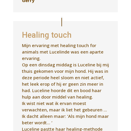
Op een dinsdag middag is Luceline bij mij
thuis gekomen voor mijn hond. Hij was in
deze periode heel sloom en niet actief,
het leek erop of hij er geen zin meer in
had. Luceline hoorde dit en bood haar
hulp aan door middel van healing.
Ik wist niet wat ik ervan moest
verwachten, maar ik liet het gebeuren …
Ik dacht alleen maar: ‘Als mijn hond maar
beter wordt… ‘
Luceline pastte haar healing-methode
toe, en maakte alle chakra’s van mijn
hond open. Ze ontdekte ook de oorzaak
van zijn slome gedrag: hij had last van
zijn blaas!
Toen Luceline weg ging was mijn hond
een stuk opgewekter en levendiger. Wat
ook opviel was dat hij veel beter sliep als
daarvoor. Ik ben vervolgens naar de
dierenarts gegaan en hij had idd een