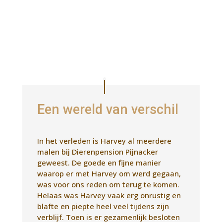
Een wereld van verschil
In het verleden is Harvey al meerdere
malen bij Dierenpension Pijnacker
geweest. De goede en fijne manier
waarop er met Harvey om werd gegaan,
was voor ons reden om terug te komen.
Helaas was Harvey vaak erg onrustig en
blafte en piepte heel veel tijdens zijn
verblijf. Toen is er gezamenlijk besloten
om Harvey maar niet meer onder te
brengen in Pijnacker.
Tot kort geleden. Harvey leek voor ons
wat rustiger geworden en toen toch
weer contact gezocht met het pension
om hem een weekje te laten logeren
terwijl wij op vakantie gingen. We