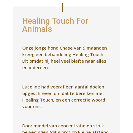
Dit omdat hij heel veel blafte naar alles
en iedereen.
Luceline had vooraf een aantal doelen
opgeschreven om dat te bereiken met
Healing Touch, en een correctie woord
voor ons.
Door middel van concentratie en strijk
bewegingen (dit wordt op kleine afstand
gedaan) werd bepaald waar de
blokkade(s) in het energie veld zitten.
(chakra`s). Bij Chase werd op zijn kop en
laag in de rug een blokkade gevoeld.
Door de blokkade op te heffen door
middel van strijk bewegingen, kan de
energie weer vrij stromen, waardoor de
klachten kunnen verminderen of
verdwijnen.