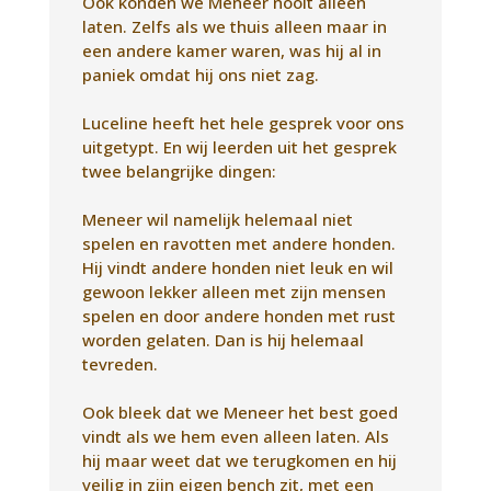
Meneer wil namelijk helemaal niet
spelen en ravotten met andere honden.
Hij vindt andere honden niet leuk en wil
gewoon lekker alleen met zijn mensen
spelen en door andere honden met rust
worden gelaten. Dan is hij helemaal
tevreden.
Ook bleek dat we Meneer het best goed
vindt als we hem even alleen laten. Als
hij maar weet dat we terugkomen en hij
veilig in zijn eigen bench zit, met een
doek erover en het deurtje dicht.
Vandaar dat we nu gewoon af en toe
zelfs wel een paar uur weg kunnen gaan.
Doordat hij doof is, hoort hij ons niet
thuiskomen natuurlijk, maar wij horen
hem altijd heerlijk snurken wanneer we
binnenkomen. Dat hadden we vier jaar
lang niet durven dromen ??