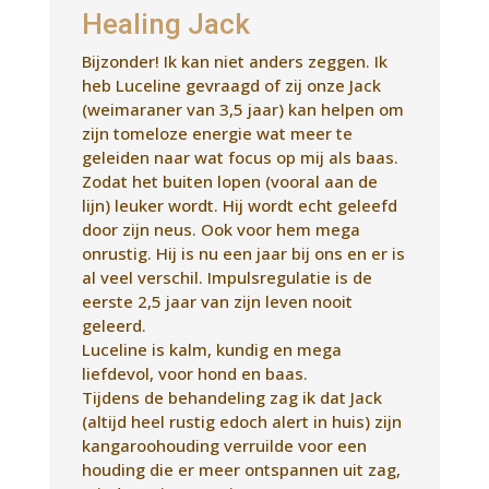
door zijn neus. Ook voor hem mega
onrustig. Hij is nu een jaar bij ons en er is
al veel verschil. Impulsregulatie is de
eerste 2,5 jaar van zijn leven nooit
geleerd.
Luceline is kalm, kundig en mega
liefdevol, voor hond en baas.
Tijdens de behandeling zag ik dat Jack
(altijd heel rustig edoch alert in huis) zijn
kangaroohouding verruilde voor een
houding die er meer ontspannen uit zag,
minder spierspanning.
Er waren veel subtiele verschillen in
spierspanning.
Buiten is er nog weinig echt verschil te
merken. Ik praat nu wel meer tegen hem
met de woorden die in de behandeling
naar boven kwamen.
Gelukkig zijn er nog twee behandelingen
die gaan komen. Hopelijk zet dan ook de