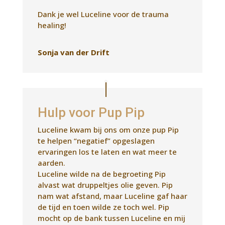
Hulp voor Pup Pip
Luceline kwam bij ons om onze pup Pip
te helpen “negatief” opgeslagen
ervaringen los te laten en wat meer te
aarden.
Luceline wilde na de begroeting Pip
alvast wat druppeltjes olie geven. Pip
nam wat afstand, maar Luceline gaf haar
de tijd en toen wilde ze toch wel. Pip
mocht op de bank tussen Luceline en mij
inliggen. Ze was eerst nog wat onrustig
maar ging al snel comfortabel liggen.
Met haar rug tegen mij aan.
Ze viel tijdens de behandeling lekker in
slaap en toen ze wakker werd en weer
wat onrustiger namen we even pauze.
Tijd voor een plasje buiten en daarna
konden we weer verder. Pip sliep ook het
laatste gedeelte van de behandeling.