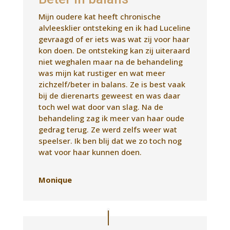
toch wel wat door van slag. Na de
behandeling zag ik meer van haar oude
gedrag terug. Ze werd zelfs weer wat
speelser. Ik ben blij dat we zo toch nog
wat voor haar kunnen doen.
Monique
Healing Jack
Bijzonder! Ik kan niet anders zeggen. Ik
heb Luceline gevraagd of zij onze Jack
(weimaraner van 3,5 jaar) kan helpen om
zijn tomeloze energie wat meer te
geleiden naar wat focus op mij als baas.
Zodat het buiten lopen (vooral aan de
lijn) leuker wordt. Hij wordt echt geleefd