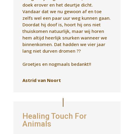
Groetjes en nogmaals bedankt!!
Astrid van Noort
Healing Touch For
Animals
Diddle mijn lieve mini labradoodle is een
paar weken terug zonder enige
aanleiding aangevallen door een pitbull.
Hier heeft ze een trauma aan over
gehouden. Ze is bang geworden voor
bijna alle honden. Vooral de wat grotere
honden.
Gisteren heeft Luceline aan Diddle