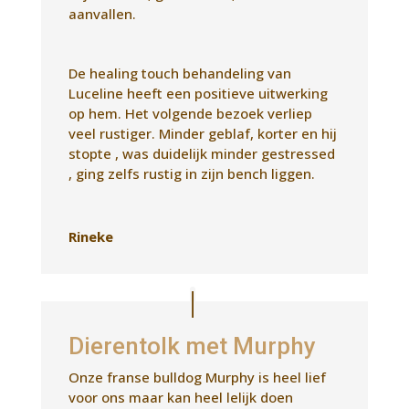
Rineke
Dierentolk met Murphy
Onze franse bulldog Murphy is heel lief
voor ons maar kan heel lelijk doen
tegen andere honden.
Luceline heeft op afstand contact met
hem gezocht. Het blijkt dat hij andere
honden maar eng vindt.
We dachten eerst dat er misschien iets
in het pension was gebeurd in de
vakantie. Maar dit was niet het geval.
Toch een fijn idee dat hij geen
trauma heeft.