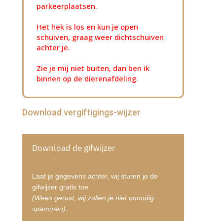
parkeerplaatsen.
Het hek is los en kun je open
schuiven, graag weer dichtschuiven
achter je.
Zie je mij niet buiten, dan ben ik
binnen op de dierenafdeling.
Download vergiftigings-wijzer
Download de gifwijzer
Laat je gegevens achter, wij sturen je de
gifwijzer gratis toe.
(Wees gerust, wij zullen je niet onnodig
spammen).