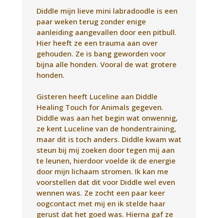
Healing Touch for Animals gegeven.
Diddle was aan het begin wat onwennig,
ze kent Luceline van de hondentraining,
maar dit is toch anders. Diddle kwam wat
steun bij mij zoeken door tegen mij aan
te leunen, hierdoor voelde ik de energie
door mijn lichaam stromen. Ik kan me
voorstellen dat dit voor Diddle wel even
wennen was. Ze zocht een paar keer
oogcontact met mij en ik stelde haar
gerust dat het goed was. Hierna gaf ze
zich eraan over. Op een gegeven
ogenblik vielen haar ogen dicht en tegen
het einde van de behandeling viel ze
heerlijk in slaap. Ze genoot zichtbaar van
de behandeling.
Vandaag hebben we al succes geboekt
tijdens de wandeling. We zijn 2 “grote”
onbekende honden tegen gekomen.