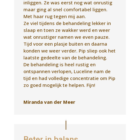
De behandeling is heel rustig en
ontspannen verlopen, Luceline nam de
tijd en had volledige concentratie om Pip
zo goed mogelijk te helpen. Fijn!
Miranda van der Meer
Beter in balans
Mijn oudere kat heeft chronische
alvleesklier ontsteking en ik had Luceline
gevraagd of er iets was wat zij voor haar
kon doen. De ontsteking kan zij uiteraard
niet weghalen maar na de behandeling
was mijn kat rustiger en wat meer
zichzelf/beter in balans. Ze is best vaak
bij de dierenarts geweest en was daar