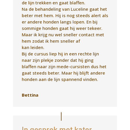
naar zijn plekje zonder dat hij ging
blaffen naar zijn mede-cursisten dus het
gaat steeds beter. Maar hij blijft andere
honden aan de lijn spannend vinden.
Bettina
In gesprek met kater
Mack
Na 10 jaar ging onze Mack ineens mank
lopen met li-voor, wilde er totaal niet
opstaan en was super zielig.
Dierenarts geweest, röntgenfoto’s
gemaakt, bloed geprikt, niks te vinden,
dan maar iig pijnstilling mee, deed ook
niet veel…..