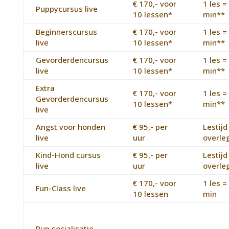
€ 170,- voor
1 les =
Puppycursus live
10 lessen*
min**
Beginnerscursus
€ 170,- voor
1 les =
live
10 lessen*
min**
Gevorderdencursus
€ 170,- voor
1 les =
live
10 lessen*
min**
Extra
€ 170,- voor
1 les =
Gevorderdencursus
10 lessen*
min**
live
Angst voor honden
€ 95,- per
Lestijd
live
uur
overle
Kind-Hond cursus
€ 95,- per
Lestijd
live
uur
overle
€ 170,- voor
1 les =
Fun-Class live
10 lessen
min
Pup socialisatie