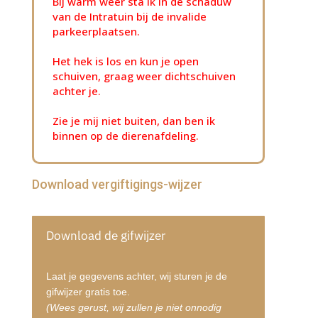
Bij warm weer sta ik in de schaduw
van de Intratuin bij de invalide
parkeerplaatsen.
Het hek is los en kun je open
schuiven, graag weer dichtschuiven
achter je.
Zie je mij niet buiten, dan ben ik
binnen op de dierenafdeling.
Download vergiftigings-wijzer
Download de gifwijzer
Laat je gegevens achter, wij sturen je de
gifwijzer gratis toe.
(Wees gerust, wij zullen je niet onnodig