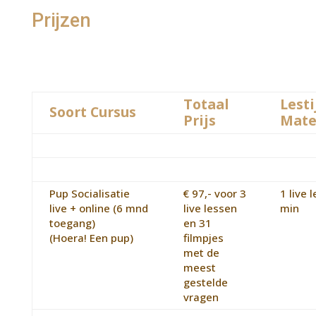
Prijzen
Totaal
Lesti
Soort Cursus
Prijs
Mate
Pup Socialisatie
€ 97,- voor 3
1 live 
live + online (6 mnd
live lessen
min
toegang)
en 31
(Hoera! Een pup)
filmpjes
met de
meest
gestelde
vragen