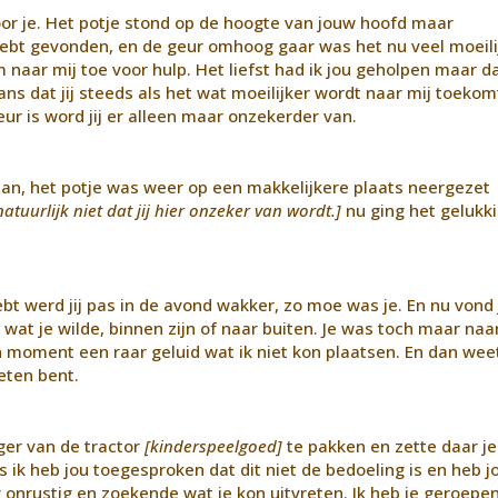
or je. Het potje stond op de hoogte van jouw hoofd maar
r hebt gevonden, en de geur omhoog gaar was het nu veel moeili
m naar mij toe voor hulp. Het liefst had ik jou geholpen maar d
ans dat jij steeds als het wat moeilijker wordt naar mij toekom
eur is word jij er alleen maar onzekerder van.
aan, het potje was weer op een makkelijkere plaats neergezet
 natuurlijk niet dat jij hier onzeker van wordt.]
nu ging het gelukk
bt werd jij pas in de avond wakker, zo moe was je. En nu vond j
l wat je wilde, binnen zijn of naar buiten. Je was toch maar naa
moment een raar geluid wat ik niet kon plaatsen. En dan weet
reten bent.
ger van de tractor
[kinderspeelgoed]
te pakken en zette daar je
 dus ik heb jou toegesproken dat dit niet de bedoeling is en heb j
 onrustig en zoekende wat je kon uitvreten. Ik heb je geroepe