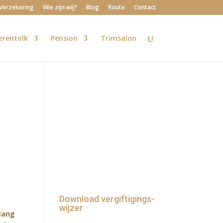
Verzekering
Wie zijn wij?
Blog
Route
Contact
erentolk
Pension
Trimsalon
Download vergiftigings-
wijzer
 lang