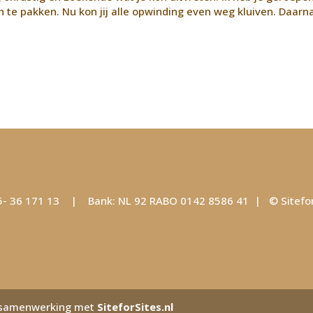
te pakken. Nu kon jij alle opwinding even weg kluiven. Daarn
 36 171 13 | Bank: NL 92 RABO 0142 8586 41 | ©
Sitefo
n samenwerking met
SiteforSites.nl