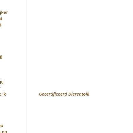
jker
at
t
ig
ij
r
 ik
Gecertificeerd Dierentolk
ou
n en