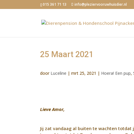
015 361 71 13
info@pleziervooruwhuisdier.nl
25 Maart 2021
door
Luceline
|
mrt 25, 2021
|
Hoera! Een pup
,
Lieve Amor,
Jij zat vandaag al buiten te wachten totdat