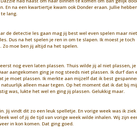
Dazzle had haast om naar binnen te komen om dan gelijk doo
n. En na een kwartiertje kwam ook Donder eraan. Jullie hebbe
 te lang.
r de detectie les gaan mag jij best wel even spelen maar niet
es. Dus na het spelen je ren in om te slapen. Ik moest je toch
Zo moe ben jij altijd na het spelen.
erst nog even laten plassen. Thuis wilde jij al niet plassen, je
Daar aangekomen ging je nog steeds niet plassen. Ik durf dan 
at je moet plassen. Ik merkte aan mijzelf dat ik best gespann
natuurlijk alleen maar tegen. Op het moment dat ik dat bij mij
tig was, lukte het wel en ging jij plassen. Gelukkig maar.
n. Jij vindt dit zo een leuk spelletje. En vorige week was ik ziek
ek wel of jij de tijd van vorige week wilde inhalen. Wij zijn ee
weer in kon komen. Dat ging goed.