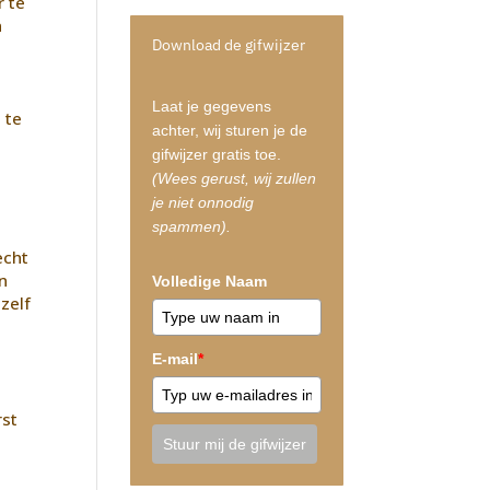
r te
n
Download de gifwijzer
Laat je gegevens
 te
achter, wij sturen je de
gifwijzer gratis toe.
(Wees gerust, wij zullen
je niet onnodig
spammen).
echt
en
Volledige Naam
zelf
E-mail
*
rst
Stuur mij de gifwijzer