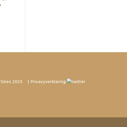
a
rSites
2023 |
Privacyverklaring