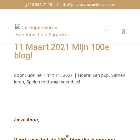
015 361 71 13
info@pleziervooruwhuisdier.nl
11 Maart 2021 Mijn 100e
blog!
door
Luceline
|
mrt 11, 2021
|
Hoera! Een pup
,
Samen
leren
,
Spelen met mijn vriendjes!
Lieve Amor,
e
Vandaag is het de 100
blog die ik over jou